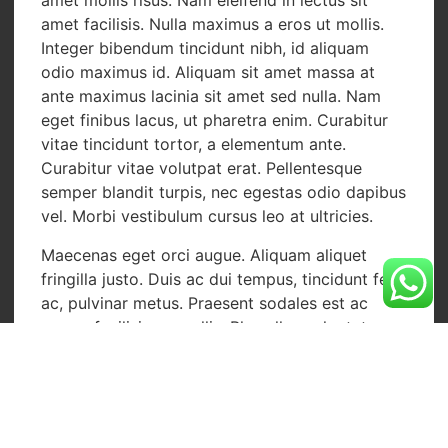
amet mollis risus. Nam eleifend in lectus sit
amet facilisis. Nulla maximus a eros ut mollis.
Integer bibendum tincidunt nibh, id aliquam
odio maximus id. Aliquam sit amet massa at
ante maximus lacinia sit amet sed nulla. Nam
eget finibus lacus, ut pharetra enim. Curabitur
vitae tincidunt tortor, a elementum ante.
Curabitur vitae volutpat erat. Pellentesque
semper blandit turpis, nec egestas odio dapibus
vel. Morbi vestibulum cursus leo at ultricies.
Maecenas eget orci augue. Aliquam aliquet
fringilla justo. Duis ac dui tempus, tincidunt felis
ac, pulvinar metus. Praesent sodales est ac
massa facilisis convallis. Phasellus vulputate
cursus lectus, tristique facilisis est dignissim in.
Nunc ullamcorper fermentum lorem id tempor.
Praesent id feugiat orci. Etiam imperdiet neque
vel neque iaculis, quis tempus mauris venenatis.
Sed efficitur magna lorem, ut eleifend est